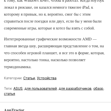
к тому, как Windows хочет, чтобы я работал. Когда ноутбук
лежал в рюкзаке, он казался немного тяжелее iPad, к
которому я привык, но я, вероятно, смог бы с этим
справиться после поездки или двух, если бы у меня были
современные игры, которые я хотел бы взять с собой.
Интегрированные графические возможности AMD —
главная звезда шоу, расширяющая представление о том, на
что способен игровой планшет, и все это в форме, которая,
вероятно, настолько тонка, насколько позволяет
термодинамика.
Категории:
Статьи
,
Устройства
Теги:
ASUS
,
для пользователей
,
для разработчиков
,
обзор
,
статья
AppTractor