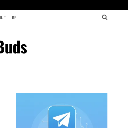
ИЕ
ИИ
Buds