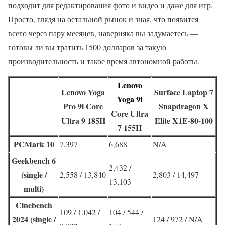
подходит для редактирования фото и видео и даже для игр.
Просто, глядя на остальной рынок и зная, что появится
всего через пару месяцев, наверняка вы задумаетесь —
готовы ли вы тратить 1500 долларов за такую
производительность и такое время автономной работы.
Lenovo
Lenovo Yoga
Surface Laptop 7
Yoga 9i
Pro 9i Core
Snapdragon X
Core Ultra
Ultra 9 185H
Elite X1E-80-100
7 155H
PCMark 10
7,397
6,688
N/A
Geekbench 6
2,432 /
(single /
2,558 / 13,840
2,803 / 14,497
13,103
multi)
Cinebench
109 / 1,042 /
104 / 544 /
2024 (single /
124 / 972 / N/A