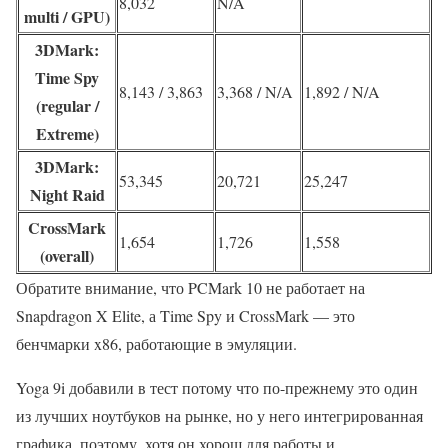
8,032
N/A
multi / GPU)
3DMark:
Time Spy
8,143 / 3,863
3,368 / N/A
1,892 / N/A
(regular /
Extreme)
3DMark:
53,345
20,721
25,247
Night Raid
CrossMark
1,654
1,726
1,558
(overall)
Обратите внимание, что PCMark 10 не работает на
Snapdragon X Elite, а Time Spy и CrossMark — это
бенчмарки x86, работающие в эмуляции.
Yoga 9i добавили в тест потому что по-прежнему это один
из лучших ноутбуков на рынке, но у него интегрированная
графика, поэтому, хотя он хорош для работы и