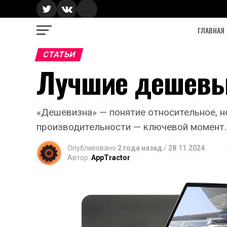
ГЛАВНАЯ
СТАТЬИ
Лучшие дешевые
«Дешевизна» — понятие относительное, н
производительности — ключевой момент.
Опубликовано
2 года назад
/
28.11.2024
Автор:
AppTractor