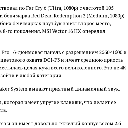
твовал по Far Cry 6 (Ultra, 1080p) с частотой 105
и бенчмарка Red Dead Redemption 2 (Medium, 1080p)
 обоих бенчмарках ноутбук занял второе место,
ь 8-го поколения. MSI Vector 16 HX опередил
. Его 16-дюймовая панель с разрешением 2560×1600 и
 цветового охвата DCI-P3 и имеет среднюю яркость
естилась целая куча всего великолепного. Это не 4K
взойти в любой категории.
eaker System выдают приятный динамичный звук.
, которая имеет упругие клавиши, что делает ее
та.
са и он имеет довольно тяжелый корпус весом 2.6