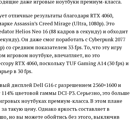
ходящие даже игровые ноутбуки премиум-класса.
ует отличные результаты благодаря RTX 4060,
рке Assassin’s Creed Mirage (Ultra, 1080p). Это
dator Helios Neo 16 (88 кадров в секунду) и обходит
екунду). Он даже смог поработать с Cyberpunk 2077
 со средним показателем 33 fps. То, что эту игру
 игровом ноутбуке, впечатляет, но это
сору RTX 4060, поскольку TUF Gaming A14 (30 fps) и
рьер в 30 fps.
ый дисплей Dell G16 с разрешением 2560×1600 и
т 114% цветовой гаммы DCI-P3. Серьезно, это больше
 игровых ноутбуках премиум-класса. В этом плане
 за такую цену. Однако яркость составляет в
ошо, но вы можете обойтись без этого, выключив