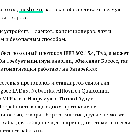
ротокол,
mesh сеть
, которая обеспечивает прямую
рит Боросс.
и устройств — замков, кондиционеров, лам и
м и безопасным способом.
еспроводный протокол IEEE 802.15.4, IPv6, и может
Он требует минимум энергии, объясняет Боросс, так
автоматизации работают на батарейках.
сетевых протоколов и стандартов связи для
gbee IP, Dust Networks, AllJoyn от Qualcomm,
, XMPP и т.п. Напрямую с
Thread
будут
 Потребность в еще одном протоколе не
вностью, говорит Боросс, многие другие не могут
т хабы для «общения», что приводит к тому, что если
рестанет работать.