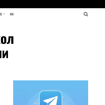
ИЕ
ИИ
кол
ии