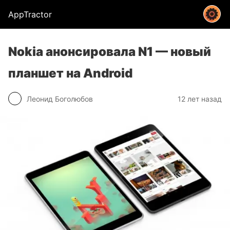
AppTractor
Nokia анонсировала N1 — новый
планшет на Android
Леонид Боголюбов
12 лет назад