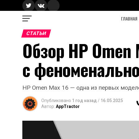
ГЛАВНАЯ
СТАТЬИ
Обзор HP Omen 
с феноменально
HP Omen Max 16 — одна из первых моделе
Опубликовано
1 год назад
/
16.05.2025
Автор:
AppTractor