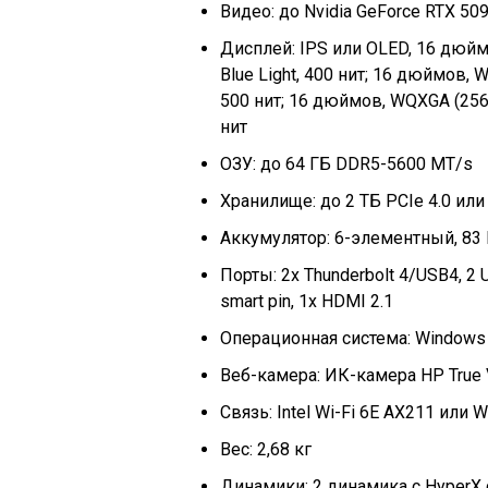
Видео: до Nvidia GeForce RTX 50
Дисплей: IPS или OLED, 16 дюймо
Blue Light, 400 нит; 16 дюймов,
500 нит; 16 дюймов, WQXGA (2560
нит
ОЗУ: до 64 ГБ DDR5-5600 MT/s
Хранилище: до 2 ТБ PCIe 4.0 или
Аккумулятор: 6-элементный, 83
Порты: 2x Thunderbolt 4/USB4, 2 
smart pin, 1x HDMI 2.1
Операционная система: Windows
Веб-камера: ИК-камера HP True 
Связь: Intel Wi-Fi 6E AX211 или Wi
Вес: 2,68 кг
Динамики: 2 динамика с HyperX с