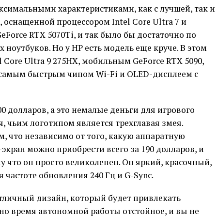
аксимальными характеристиками, как с лучшей, так и
 оснащенной процессором Intel Core Ultra 7 и
eForce RTX 5070Ti, и так было бы достаточно по
ноутбуков. Но у HP есть модель еще круче. В этом
l Core Ultra 9 275HX, мобильным GeForce RTX 5090,
самым быстрым чипом Wi-Fi и OLED-дисплеем с
0 долларов, а это немалые деньги для игрового
я, чьим логотипом является трехглавая змея.
м, что независимо от того, какую аппаратную
кран можно приобрести всего за 190 долларов, и
у что он просто великолепен. Он яркий, красочный,
 частоте обновления 240 Гц и G-Sync.
отличный дизайн, который будет привлекать
но время автономной работы отстойное, и вы не