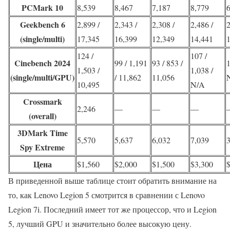
PCMark 10
8,539
8,467
7,187
8,779
Geekbench 6
2,899 /
2,343 /
2,308 /
2,486 /
2
(single/multi)
17,345
16,399
12,349
14,441
124 /
107 /
Cinebench 2024
99 / 1,191
93 / 853 /
1
1,503 /
1,038 /
(single/multi/GPU)
/ 11,862
11,056
10,495
N/A
Crossmark
2,246
—
—
—
(overall)
3DMark Time
5,570
5,637
6,032
7,039
Spy Extreme
Цена
$1,560
$2,000
$1,500
$3,300
В приведенной выше таблице стоит обратить внимание на
то, как Lenovo Legion 5 смотрится в сравнении с Lenovo
Legion 7i. Последний имеет тот же процессор, что и Legion
5, лучший GPU и значительно более высокую цену.