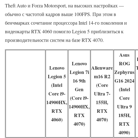
Theft Auto и Forza Motorsport, на высоких настройках —
обычно с частотой кадров выше 100FPS. При этом в
бенчмарках сочетание процессора Intel 14-го поколения и
видеокарты RTX 4060 помогло Legion 5 приблизиться к
производительности систем на базе RTX 4070.
Asus
Lenovo
ROG
Lenovo
Alienware
Legion 7i
Zephyrus
Legion 5
m16 R2
16 9th
G16 2024
(Intel
(Core
Gen
(Intel
Core i9-
Ultra 7-
(Core i9-
Core
14900HX,
155H,
14900HX,
Ultra 9
RTX
RTX
RTX
185H,
4060)
4070)
4070)
RTX
4090)