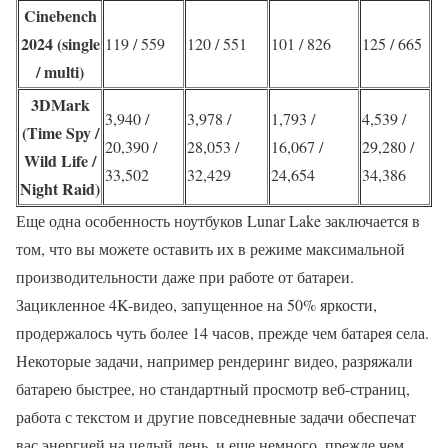
Cinebench
2024 (single
119 / 559
120 / 551
101 / 826
125 / 665
/ multi)
3DMark
3,940 /
3,978 /
1,793 /
4,539 /
(Time Spy /
20,390 /
28,053 /
16,067 /
29,280 /
Wild Life /
33,502
32,429
24,654
34,386
Night Raid)
Еще одна особенность ноутбуков Lunar Lake заключается в
том, что вы можете оставить их в режиме максимальной
производительности даже при работе от батареи.
Зацикленное 4K-видео, запущенное на 50% яркости,
продержалось чуть более 14 часов, прежде чем батарея села.
Некоторые задачи, например рендеринг видео, разряжали
батарею быстрее, но стандартный просмотр веб-страниц,
работа с текстом и другие повседневные задачи обеспечат
вас энергией на целый день, и еще немного, прежде чем