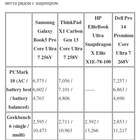
места рядом с шарниром.
HP
Dell Pro
Samsung
ThinkPad
EliteBook
14
Galaxy
X1 Carbon
Ultra
Premium
Book5 Pro
Gen 13
Snapdragon
Core
Core Ultra
Core Ultra
X Elite
Ultra 7
7 256V
7 258V
X1E-78-100
268V
PCMark
10 (AC /
6,575 /
7,056 /
7,257 /
battery best
6,602 /
7,101 /
——
6,863 /
/ battery
4,763
4,806
4,690
balanced)
Geekbench
2,595 /
2,711 /
2,392 /
2,853 /
6 (single /
10,473
10,963
13,266
11,217
multi)