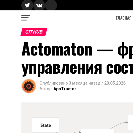
ГЛАВНАЯ
GITHUB
Actomaton — ф
управления сос
Опубликовано
3 месяца назад
/
20.05.2026
Автор:
AppTractor