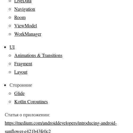
LiveData
Navigation
Room
ViewModel
WorkManager
UI
Animations & Transitions
Fragment
Layout
Сторонние
Glide
Kotlin Coroutines
Статья о приложении:
https://medium.com/androiddevelopers/introducing-android-
sunflower-e421b43fe0c2