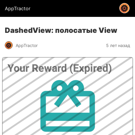
AppTractor
DashedView: полосатые View
AppTractor
5 лет назад