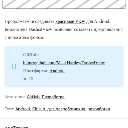
Продолжаем исследовать
красивые View
для Android.
Библиотека DashedView позволяет создавать представления
с полосатым фоном.
GitHub
:
https://github.com/MackHartley/DashedView
Платформа
:
Android
⭐️
: 20
Категории:
GitHub
,
Разработка
Теги:
Android
,
GitHub
,
для разработчиков
,
разработка
AppTractor