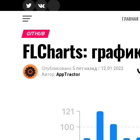
ГЛАВНАЯ
GITHUB
FLCharts: графи
Опубликовано
5 лет назад
/
12.01.2022
Автор:
AppTractor