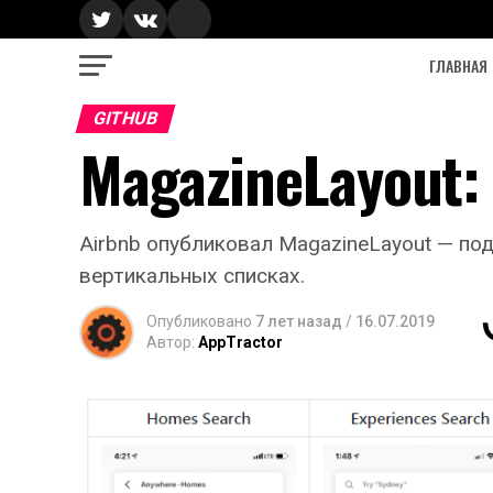
ГЛАВНАЯ
GITHUB
MagazineLayout: 
Airbnb опубликовал MagazineLayout — под
вертикальных списках.
Опубликовано
7 лет назад
/
16.07.2019
Автор:
AppTractor