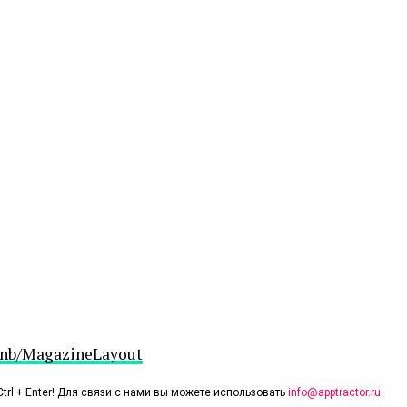
rbnb/MagazineLayout
trl + Enter! Для связи с нами вы можете использовать
info@apptractor.ru
.