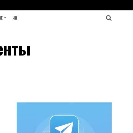
ИЕ
ИИ
енты