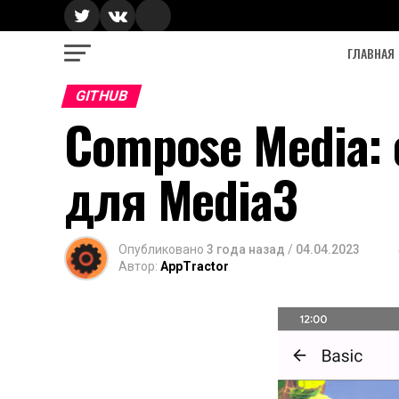
ГЛАВНАЯ
GITHUB
Compose Media:
для Media3
Опубликовано
3 года назад
/
04.04.2023
Автор:
AppTractor