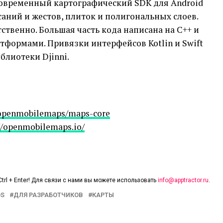
современный картографический SDK для Android
саний и жестов, плиток и полигональных слоев.
ственно. Большая часть кода написана на C++ и
тформами. Привязки интерфейсов Kotlin и Swift
блиотеки Djinni.
/openmobilemaps/maps-core
//openmobilemaps.io/
trl + Enter! Для связи с нами вы можете использовать
info@apptractor.ru
.
OS
ДЛЯ РАЗРАБОТЧИКОВ
КАРТЫ