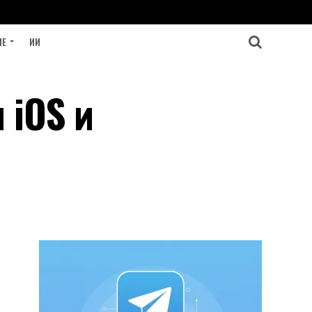
ИЕ
ИИ
 iOS и