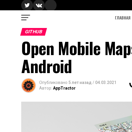
ГЛАВНАЯ
GITHUB
Open Mobile Map
Android
Опубликовано
5 лет назад
/
04.03.2021
Автор:
AppTractor