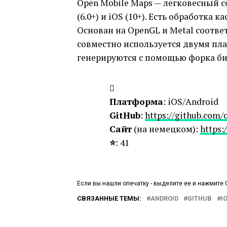
Open Mobile Maps — легковесный 
(6.0+) и iOS (10+).
Есть обработка ка
Основан на OpenGL и Metal соответ
совместно используется двумя пла
генерируются с помощью форка би
Платформа
: iOS/Android
GitHub
:
https://github.com
Сайт
(на немецком):
https:
⭐️
: 41
Если вы нашли опечатку - выделите ее и нажмите C
СВЯЗАННЫЕ ТЕМЫ:
ANDROID
GITHUB
I