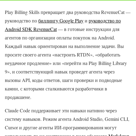
Play Billing Skills превращает два руководства RevenueCat —
руководство по
биллингу Google Play
и
руководство по
Android SDK RevenueCat
— в готовые инструкции для
агентов по организации оплаты покупок на Android.
Каждый навык ориентирован на выполнение задачи. Вы
просите своего агента «настроить RTDN», «обработать
неудачное продление» или «перейти на Play Billing Library
9», и соответствующий навык проведет агента через
вызовы API, коды ответов, шаги проверки и подводные
камни, с которыми сталкиваются разработчики в
продакшене.
Claude Code поддерживает эти навыки нативно через
систему навыков. Режим агента Android Studio, Gemini CLI,
Cursor и другие агенты ИИ-программирования могут
использовать те же инструкции в виде обычного
Markdown
,