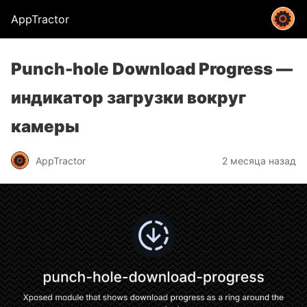
AppTractor
Punch-hole Download Progress —
индикатор загрузки вокруг
камеры
AppTractor
2 месяца назад