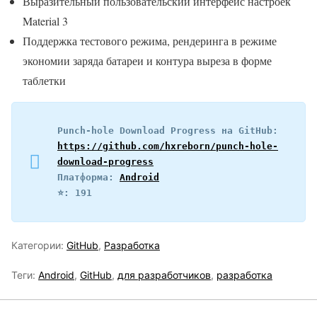
Выразительный пользовательский интерфейс настроек
Material 3
Поддержка тестового режима, рендеринга в режиме
экономии заряда батареи и контура выреза в форме
таблетки
Punch-hole Download Progress на GitHub: 
https://github.com/hxreborn/punch-hole-
download-progress
Платформа: 
Android
⭐️: 191
Категории:
GitHub
,
Разработка
Теги:
Android
,
GitHub
,
для разработчиков
,
разработка