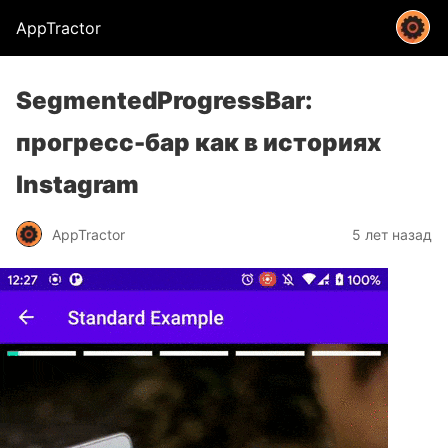
AppTractor
SegmentedProgressBar:
прогресс-бар как в историях
Instagram
AppTractor
5 лет назад