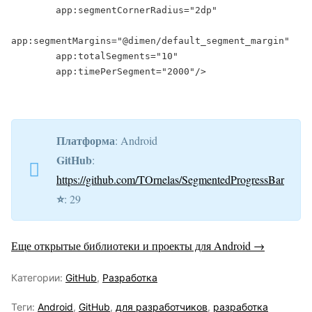
        app:segmentCornerRadius="2dp"

app:segmentMargins="@dimen/default_segment_margin"

        app:totalSegments="10"

        app:timePerSegment="2000"/>

Платформа
: Android
GitHub
:
https://github.com/TOrnelas/SegmentedProgressBar
⭐️
: 29
Еще открытые библиотеки и проекты для Android →
Категории:
GitHub
,
Разработка
Теги:
Android
,
GitHub
,
для разработчиков
,
разработка