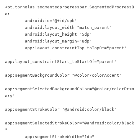
<pt.tornelas.segmentedprogressbar.SegmentedProgressB
ar

        android:id="@+id/spb"

        android:layout_width="match_parent"

        android:layout_height="5dp"

        android:layout_margin="8dp"

        app:layout_constraintTop_toTopOf="parent"

app:layout_constraintStart_toStartOf="parent"

app:segmentBackgroundColor="@color/colorAccent"

app:segmentSelectedBackgroundColor="@color/colorPrim
ary"

app:segmentStrokeColor="@android:color/black"

app:segmentSelectedStrokeColor="@android:color/black
"

        app:segmentStrokeWidth="1dp"
