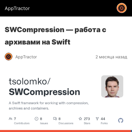
AppTractor
SWCompression — работа с
архивами на Swift
AppTractor
2 месяца назад