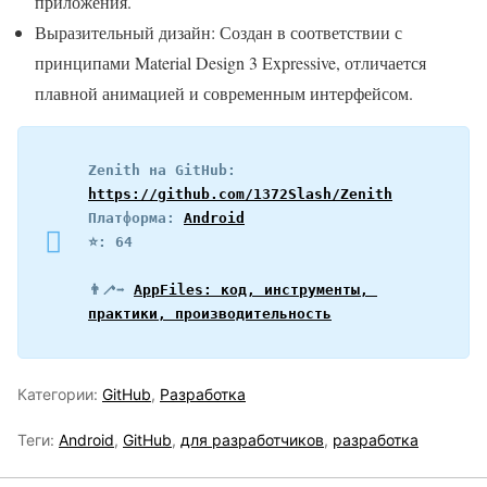
приложения.
Выразительный дизайн: Создан в соответствии с
принципами Material Design 3 Expressive, отличается
плавной анимацией и современным интерфейсом.
Zenith на GitHub: 
https://github.com/1372Slash/Zenith
Платформа: 
Android
⭐️: 64
👨‍🦯‍➡️ 
AppFiles: код, инструменты, 
практики, производительность
Категории:
GitHub
,
Разработка
Теги:
Android
,
GitHub
,
для разработчиков
,
разработка