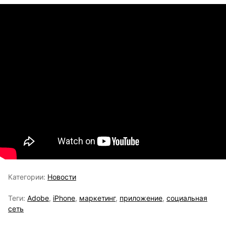
Категории:
Новости
Теги:
Adobe
,
iPhone
,
маркетинг
,
приложение
,
социальная
сеть