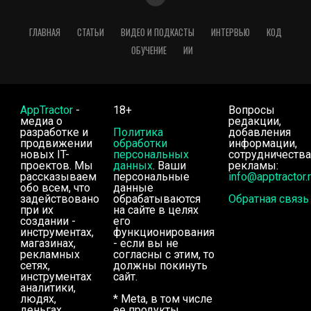
ГЛАВНАЯ
СТАТЬИ
ВИДЕО И ПОДКАСТЫ
ИНТЕРВЬЮ
КОД
ОБУЧЕНИЕ
ИИ
AppTractor
-
18+
Вопросы
медиа о
редакции,
разработке и
Политика
добавления
продвижении
обработки
информации,
новых IT-
персональных
сотрудничества
проектов. Мы
данных
. Ваши
рекламы:
рассказываем
персональные
info@apptractor.
обо всем, что
данные
задействовано
обрабатываются
Обратная связь
при их
на сайте в целях
создании -
его
инструментах,
функционирования
магазинах,
- если вы не
рекламных
согласны с этим, то
сетях,
должны покинуть
инструментах
сайт.
аналитики,
людях,
* Meta, в том числе
деньгах.
ее продукты