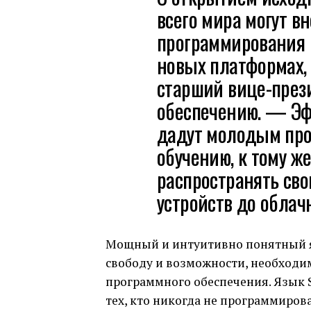
всего мира могут вн
программирования 
новых платформах,
старший вице-през
обеспечению. — Эфф
дадут молодым про
обучению, к тому же
распространять св
устройств до облач
Мощный и интуитивно понятный я
свободу и возможности, необходи
программного обеспечения. Язык S
тех, кто никогда не программиро