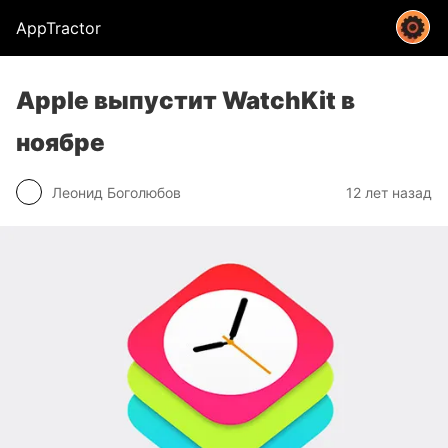
AppTractor
Apple выпустит WatchKit в
ноябре
Леонид Боголюбов
12 лет назад