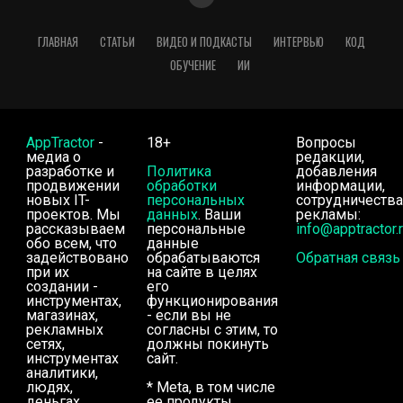
ГЛАВНАЯ
СТАТЬИ
ВИДЕО И ПОДКАСТЫ
ИНТЕРВЬЮ
КОД
ОБУЧЕНИЕ
ИИ
AppTractor
-
18+
Вопросы
медиа о
редакции,
разработке и
Политика
добавления
продвижении
обработки
информации,
новых IT-
персональных
сотрудничества
проектов. Мы
данных
. Ваши
рекламы:
рассказываем
персональные
info@apptractor.
обо всем, что
данные
задействовано
обрабатываются
Обратная связь
при их
на сайте в целях
создании -
его
инструментах,
функционирования
магазинах,
- если вы не
рекламных
согласны с этим, то
сетях,
должны покинуть
инструментах
сайт.
аналитики,
людях,
* Meta, в том числе
деньгах.
ее продукты