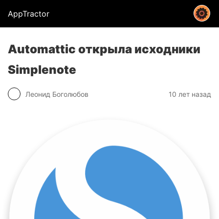
AppTractor
Automattic открыла исходники
Simplenote
Леонид Боголюбов
10 лет назад