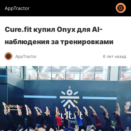
AppTractor
Cure.fit купил Onyx для AI-
наблюдения за тренировками
AppTractor
6 лет назад