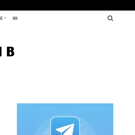
ИЕ
ИИ
 в