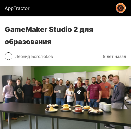
AppTractor
GameMaker Studio 2 для
образования
Леонид Боголюбов
9 лет назад