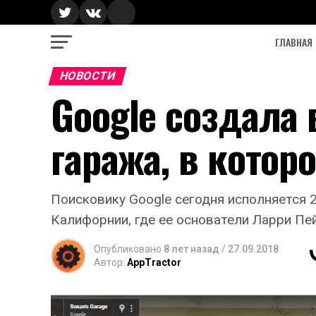
ГЛАВНАЯ
НОВОСТИ
Google создала
гаража, в котор
Поисковику Google сегодня исполняется 2
Калифорнии, где ее основатели Ларри Пе
Опубликовано
8 лет назад
/
27.09.2018
Автор:
AppTractor