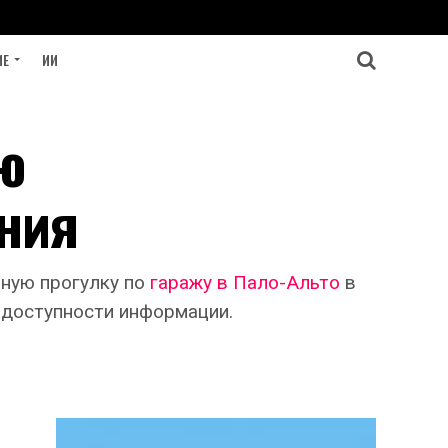
ИЕ
ИИ
ю
ания
ьную прогулку по
гаражу в Пало-Альто
в
 доступности информации.