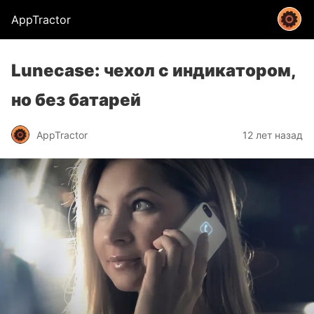
AppTractor
Lunecase: чехол с индикатором,
но без батарей
AppTractor
12 лет назад