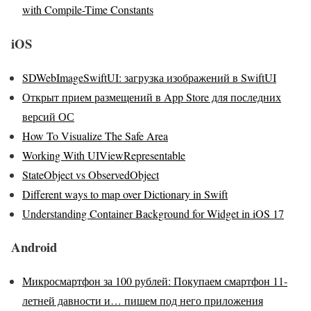
with Compile-Time Constants
iOS
SDWebImageSwiftUI: загрузка изображений в SwiftUI
Открыт прием размещений в App Store для последних
версий ОС
How To Visualize The Safe Area
Working With UIViewRepresentable
StateObject vs ObservedObject
Different ways to map over Dictionary in Swift
Understanding Container Background for Widget in iOS 17
Android
Микросмартфон за 100 рублей: Покупаем смартфон 11-
летней давности и… пишем под него приложения