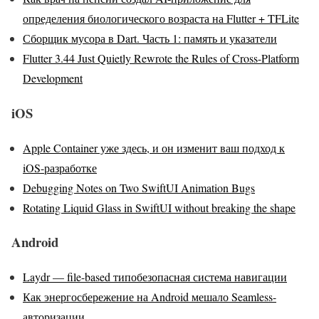
определения биологического возраста на Flutter + TFLite
Сборщик мусора в Dart. Часть 1: память и указатели
Flutter 3.44 Just Quietly Rewrote the Rules of Cross-Platform
Development
iOS
Apple Container уже здесь, и он изменит ваш подход к
iOS-разработке
Debugging Notes on Two SwiftUI Animation Bugs
Rotating Liquid Glass in SwiftUI without breaking the shape
Android
Laydr — file-based типобезопасная система навигации
Как энергосбережение на Android мешало Seamless-
авторизации