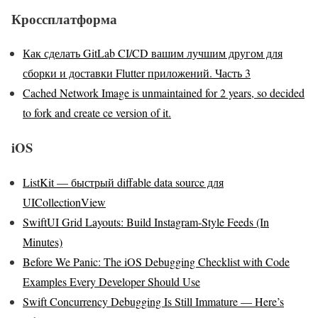
Кроссплатформа
Как сделать GitLab CI/CD вашим лучшим другом для
сборки и доставки Flutter приложений. Часть 3
Cached Network Image is unmaintained for 2 years, so decided
to fork and create ce version of it.
iOS
ListKit — быстрый diffable data source для
UICollectionView
SwiftUI Grid Layouts: Build Instagram-Style Feeds (In
Minutes)
Before We Panic: The iOS Debugging Checklist with Code
Examples Every Developer Should Use
Swift Concurrency Debugging Is Still Immature — Here’s