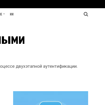
ИЕ
ИИ
тными
роцессе двухэтапной аутентификации.