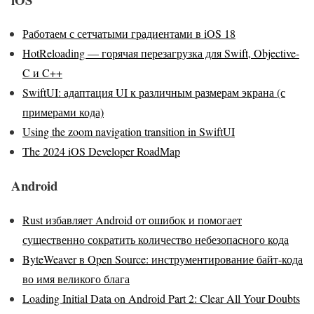
Работаем с сетчатыми градиентами в iOS 18
HotReloading — горячая перезагрузка для Swift, Objective-
C и C++
SwiftUI: адаптация UI к различным размерам экрана (с
примерами кода)
Using the zoom navigation transition in SwiftUI
The 2024 iOS Developer RoadMap
Android
Rust избавляет Android от ошибок и помогает
существенно сократить количество небезопасного кода
ByteWeaver в Open Source: инструментирование байт-кода
во имя великого блага
Loading Initial Data on Android Part 2: Clear All Your Doubts