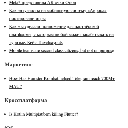
Meta* представила AR-очки Orion
Как энтузиасты на мобильную систему «Аврора»
портировали игры
Как мы сделали приложение для партнёрской
платформы, с которым любой может зарабатывать на
туризме. Кейс Travelpayouts
Mobile teams are second class citizens, but not on purpos
e
Маркетинг
How Has Hamster Kombat helped Telegram reach 700M+
MAU?
Кроссплатформа
Is Kotlin Multiplatform killing Flutter?
iOS