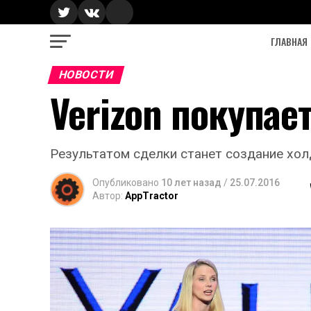
ГЛАВНАЯ
НОВОСТИ
Verizon покупае
Результатом сделки станет создание холд
Опубликовано
10 лет назад
/
25.07.2016
Автор:
AppTractor