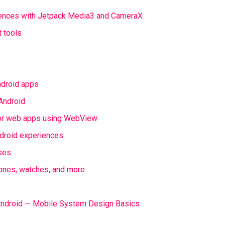
ences with Jetpack Media3 and CameraX
 tools
ndroid apps
Android
 for web apps using WebView
droid experiences
sses
hones, watches, and more
 Android — Mobile System Design Basics