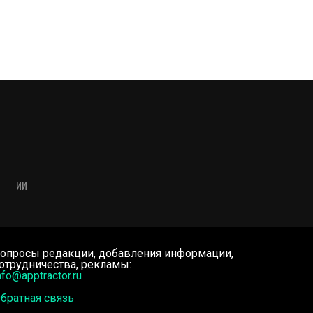
ИИ
опросы редакции, добавления информации,
отрудничества, рекламы:
nfo@apptractor.ru
братная связь