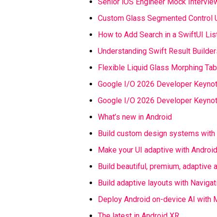
Senior iOS Engineer Mock Intervi
Custom Glass Segmented Control U
How to Add Search in a SwiftUI Li
Understanding Swift Result Builde
Flexible Liquid Glass Morphing Tab
Google I/O 2026 Developer Keyno
Google I/O 2026 Developer Keynot
What’s new in Android
Build custom design systems with
Make your UI adaptive with Android
Build beautiful, premium, adaptive 
Build adaptive layouts with Navigat
Deploy Android on-device AI with 
The latest in Android XR