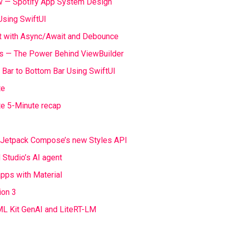
ew — Spotify App System Design
sing SwiftUI
st with Async/Await and Debounce
rs — The Power Behind ViewBuilder
 Bar to Bottom Bar Using SwiftUI
te
e 5-Minute recap
 Jetpack Compose’s new Styles API
 Studio’s AI agent
apps with Material
ion 3
ML Kit GenAI and LiteRT-LM