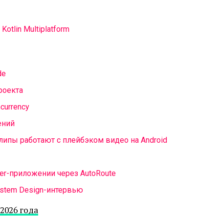
 Kotlin Multiplatform
de
проекта
currency
ений
липы работают с плейбэком видео на Android
er-приложении через AutoRoute
ystem Design-интервью
2026 года