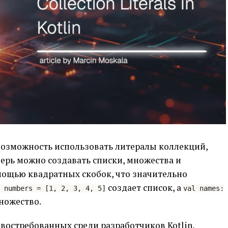
 возможность использовать литералы коллекций,
еперь можно создавать списки, множества и
мощью квадратных скобок, что значительно
создает список, а
 numbers = [1, 2, 3, 4, 5]
val names:
ножество.
востребованных среди разработчиков Kotlin,