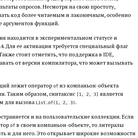
ьтаты опросов. Несмотря на свою простоту,
ать код более читаемым и лаконичным, особенно
е аргументов функций.
ия находится в экспериментальном статусе и
2.4. Для ее активации требуется специальный флаг
 Также стоит отметить, что поддержка в IDE,
авать от версии компилятора, что может вызывать
кций лежит оператор
из компаньон-объекта
of
и. Таким образом, синтаксис
является
[1, 2, 3]
ом для вызова
.
List.of(1, 2, 3)
остраняется и на пользовательские коллекции. Если
атор
в своем компаньон-объекте, то литералы
of
ть и для него. Это открывает широкие возможности