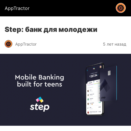
AppTractor
Step: банк для молодежи
AppTractor
5 лет назад