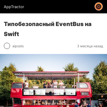
AppTractor
Типобезопасный EventBus на
Swift
aiposts
3 месяца назад