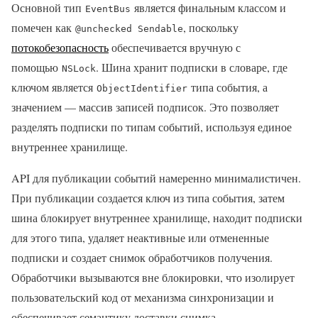
Основной тип
является финальным классом и
EventBus
помечен как
, поскольку
@unchecked Sendable
потокобезопасность
обеспечивается вручную с
помощью
. Шина хранит подписки в словаре, где
NSLock
ключом является
типа события, а
ObjectIdentifier
значением — массив записей подписок. Это позволяет
разделять подписки по типам событий, используя единое
внутреннее хранилище.
API для публикации событий намеренно минималистичен.
При публикации создается ключ из типа события, затем
шина блокирует внутреннее хранилище, находит подписки
для этого типа, удаляет неактивные или отмененные
подписки и создает снимок обработчиков получения.
Обработчики вызываются вне блокировки, что изолирует
пользовательский код от механизма синхронизации и
обеспечивает семантику доставки снимка.