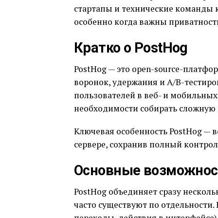
стартапы и технические команды ка
особенно когда важны приватность,
Кратко о PostHog
PostHog — это open-source-платфо
воронок, удержания и A/B-тестиро
пользователей в веб- и мобильных
необходимости собирать сложную 
Ключевая особенность PostHog — в
сервере, сохранив полный контро
Основные возможнос
PostHog объединяет сразу несколь
часто существуют по отдельности.
переходы, действия в интерфейсе)