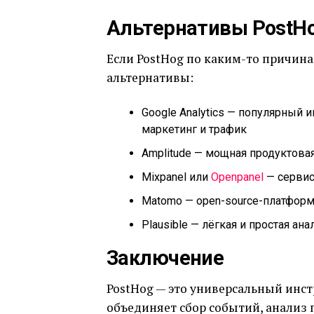
Альтернативы PostH
Если PostHog по каким-то причин
альтернативы:
Google Analytics — популярный 
маркетинг и трафик
Amplitude — мощная продуктова
Mixpanel или
Openpanel
— сервис
Matomo — open-source-платформа
Plausible — лёгкая и простая а
Заключение
PostHog — это универсальный инс
объединяет сбор событий, анализ