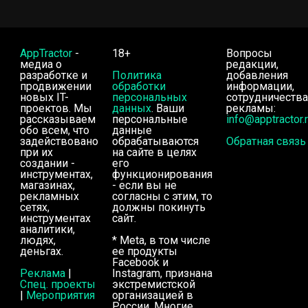
AppTractor
-
18+
Вопросы
медиа о
редакции,
разработке и
Политика
добавления
продвижении
обработки
информации,
новых IT-
персональных
сотрудничества
проектов. Мы
данных
. Ваши
рекламы:
рассказываем
персональные
info@apptractor.
обо всем, что
данные
задействовано
обрабатываются
Обратная связь
при их
на сайте в целях
создании -
его
инструментах,
функционирования
магазинах,
- если вы не
рекламных
согласны с этим, то
сетях,
должны покинуть
инструментах
сайт.
аналитики,
людях,
* Meta, в том числе
деньгах.
ее продукты
Facebook и
Реклама
|
Instagram, признана
Спец. проекты
экстремистской
|
Мероприятия
организацией в
России. Многие