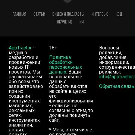
ГЛАВНАЯ
СТАТЬИ
ВИДЕО И ПОДКАСТЫ
ИНТЕРВЬЮ
КОД
ОБУЧЕНИЕ
ИИ
AppTractor
-
18+
Вопросы
медиа о
редакции,
разработке и
Политика
добавления
продвижении
обработки
информации,
новых IT-
персональных
сотрудничества
проектов. Мы
данных
. Ваши
рекламы:
рассказываем
персональные
info@apptractor.
обо всем, что
данные
задействовано
обрабатываются
Обратная связь
при их
на сайте в целях
создании -
его
инструментах,
функционирования
магазинах,
- если вы не
рекламных
согласны с этим, то
сетях,
должны покинуть
инструментах
сайт.
аналитики,
людях,
* Meta, в том числе
деньгах.
ее продукты