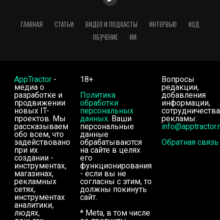
ГЛАВНАЯ
СТАТЬИ
ВИДЕО И ПОДКАСТЫ
ИНТЕРВЬЮ
КОД
ОБУЧЕНИЕ
ИИ
AppTractor
-
18+
Вопросы
медиа о
редакции,
разработке и
Политика
добавления
продвижении
обработки
информации,
новых IT-
персональных
сотрудничества
проектов. Мы
данных
. Ваши
рекламы:
рассказываем
персональные
info@apptractor.
обо всем, что
данные
задействовано
обрабатываются
Обратная связь
при их
на сайте в целях
создании -
его
инструментах,
функционирования
магазинах,
- если вы не
рекламных
согласны с этим, то
сетях,
должны покинуть
инструментах
сайт.
аналитики,
людях,
* Meta, в том числе