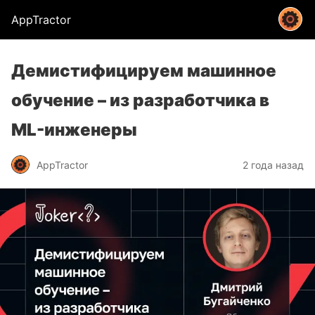
AppTractor
Демистифицируем машинное
обучение – из разработчика в
ML-инженеры
AppTractor
2 года назад