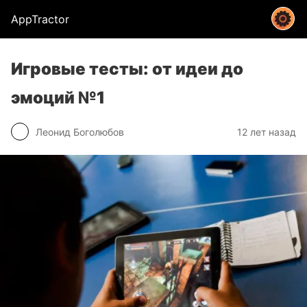
AppTractor
Игровые тесты: от идеи до
эмоций №1
Леонид Боголюбов
12 лет назад