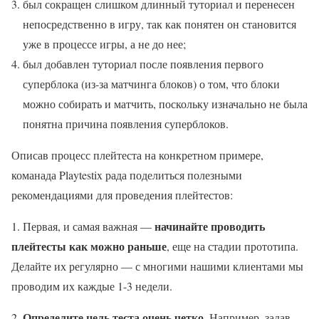
был сокращен слишком длинный туториал и перенеcен
непосредственно в игру, так как понятен он становится
уже в процессе игры, а не до нее;
был добавлен туториал после появления первого
суперблока (из-за матчинга блоков) о том, что блоки
можно собирать и матчить, поскольку изначально не была
понятна причина появления суперблоков.
Описав процесс плейтеста на конкретном примере,
команада Playtestix рада поделиться полезными
рекомендациями для проведения плейтестов:
начинайте проводить
1. Первая, и самая важная —
плейтесты как можно раньше
, еще на стадии прототипа.
Делайте их регулярно — с многими нашими клиентами мы
проводим их каждые 1-3 недели.
Определите цель теста очень четко
2.
. Например, задав