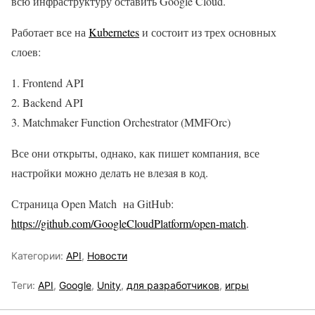
всю инфраструктуру оставить Google Cloud.
Работает все на
Kubernetes
и состоит из трех основных
слоев:
Frontend API
Backend API
Matchmaker Function Orchestrator (MMFOrc)
Все они открыты, однако, как пишет компания, все
настройки можно делать не влезая в код.
Страница Open Match на GitHub:
https://github.com/GoogleCloudPlatform/open-match
.
Категории:
API
,
Новости
Теги:
API
,
Google
,
Unity
,
для разработчиков
,
игры