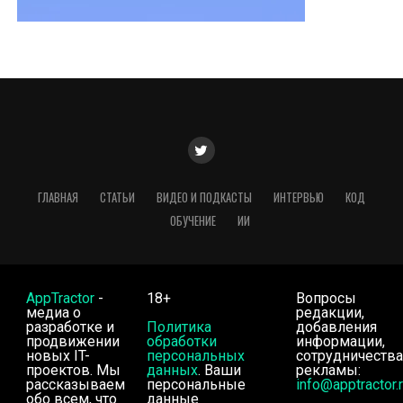
ГЛАВНАЯ
СТАТЬИ
ВИДЕО И ПОДКАСТЫ
ИНТЕРВЬЮ
КОД
ОБУЧЕНИЕ
ИИ
AppTractor
-
18+
Вопросы
медиа о
редакции,
разработке и
Политика
добавления
продвижении
обработки
информации,
новых IT-
персональных
сотрудничества
проектов. Мы
данных
. Ваши
рекламы:
рассказываем
персональные
info@apptractor.
обо всем, что
данные